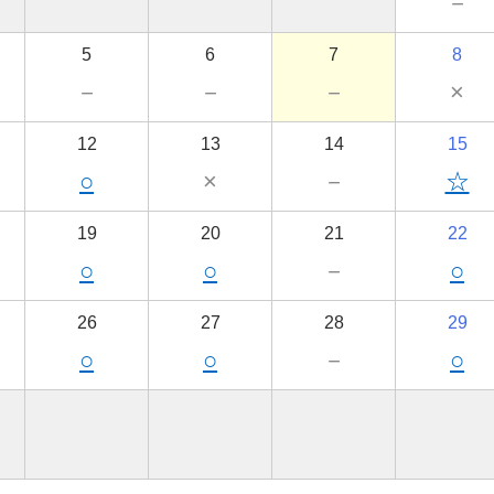
－
5
6
7
8
－
－
－
×
12
13
14
15
○
×
－
☆
19
20
21
22
○
○
－
○
26
27
28
29
○
○
－
○