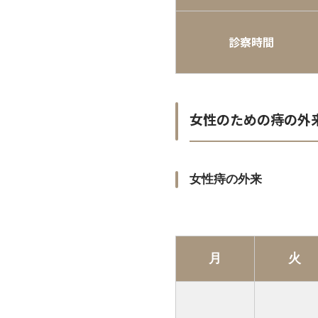
診察時間
女性のための痔の外
女性痔の外来
月
火