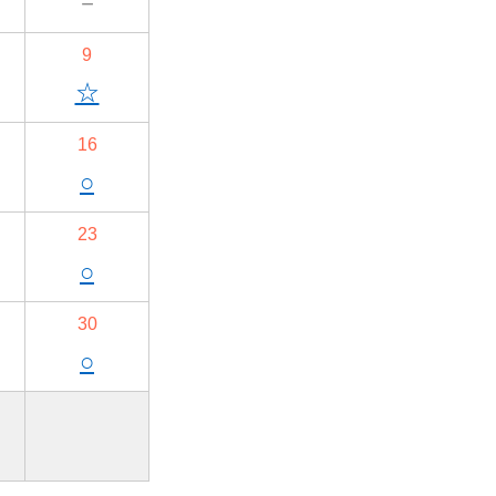
－
9
☆
16
○
23
○
30
○