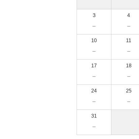
3
4
－
－
10
11
－
－
17
18
－
－
24
25
－
－
31
－