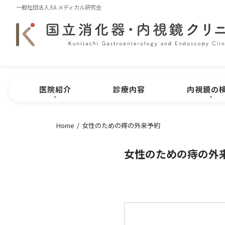
一般社団法人 EA メディカル研究会
医院紹介
診療内容
内視鏡の
Home
女性のための痔の外来予約
医院紹介
医院概要
内視鏡
CLINIC MENU
女性のための痔の外
院長紹介
医院特長
問診表のダ