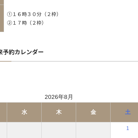
①１６時３０分（２枠）
②１７時（２枠）
来予約カレンダー
2026年8月
水
木
金
土
1