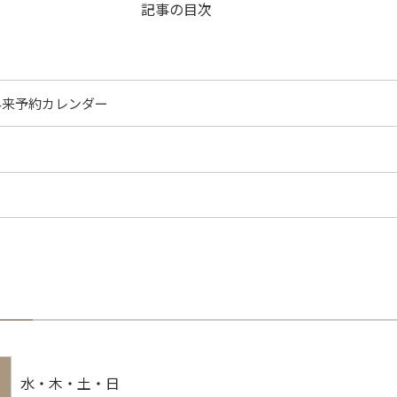
記事の目次
外来予約カレンダー
水・木・土・日