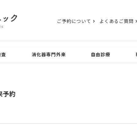
ご予約について
よくあるご質問
検査
消化器専門外来
自由診療
検査
初診の方
ご予約について
胃の内視鏡検査
大腸の
ENDOSCOPE
来予約
診療時間
よくあるご質問
アクセス
ウンロード