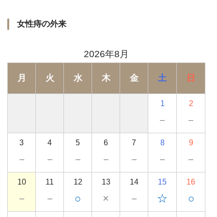
女性痔の外来
2026年8月
月
火
水
木
金
土
日
1
2
－
－
3
4
5
6
7
8
9
－
－
－
－
－
－
－
10
11
12
13
14
15
16
－
－
○
×
－
☆
○