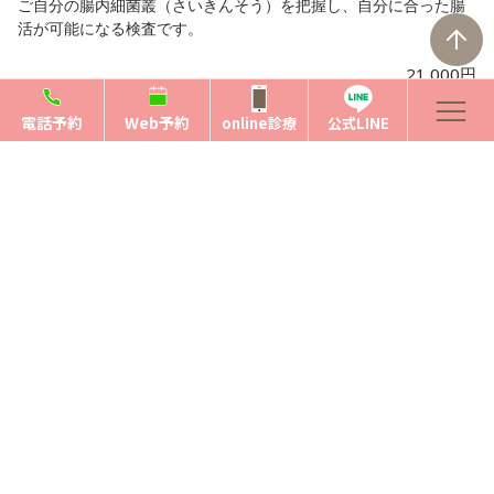
ご自分の腸内細菌叢（さいきんそう）を把握し、自分に合った腸
活が可能になる検査です。
21,000円
電話予約
Web予約
online診療
公式LINE
MicroBio Me（マイクロバイオミー） キリンホー
ルディングス株式会社
日本で最も詳細な腸内細菌検査であり、ご自分の腸内細菌がよろ
こぶ食材がより的確にわかります。
42,000円
腸内フローラ検査の詳細
遅延型フードアレルギー検査