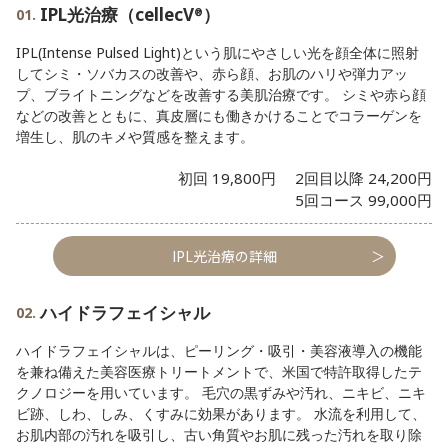
IPL光治療（cellecV
）
®
IPL(Intense Pulsed Light)という肌にやさしい光を顔全体に照射
してシミ・ソバカスの改善や、赤ら顔、お肌のハリや弾力アッ
プ、ブライトニングなどを改善する美肌治療です。 シミや赤ら顔
などの改善とともに、真皮層にも働きかけることでコラーゲンを
増生し、肌のキメや質感を整えます。
初回 19,800円 2回目以降 24,200円
5回コース 99,000円
IPL光治療の詳細
ハイドラフェイシャル
ハイドラフェイシャルは、ピーリング・吸引・美容液導入の機能
を兼ね備えた美容医療トリートメントで、米国で特許取得したテ
クノロジーを用いています。 毛穴の黒ずみや汚れ、ニキビ、ニキ
ビ跡、しわ、しみ、くすみに効果があります。 水流を利用して、
お肌内部の汚れを吸引し、古い角質やお肌に残った汚れを取り除