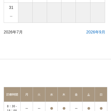
31
－
2026年7月
2026年9月
診療時間
月
火
水
木
金
土
日
8：30 -
ー
ー
●
●
ー
●
●
18：00