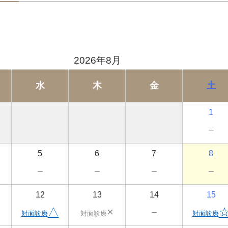
2026年8月
水
木
金
土
1
－
5
6
7
8
－
－
－
－
12
13
14
15
△
×
－
対面診療
対面診療
対面診療