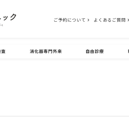
ご予約について
よくあるご質問
検査
消化器専門外来
自由診療
検査
初診の方
ご予約について
胃の内視鏡検査
大腸の
ENDOSCOPE
診療時間
よくあるご質問
アクセス
ウンロード