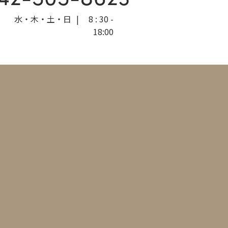
水・木・土・日
|
8 : 30 -
18:00