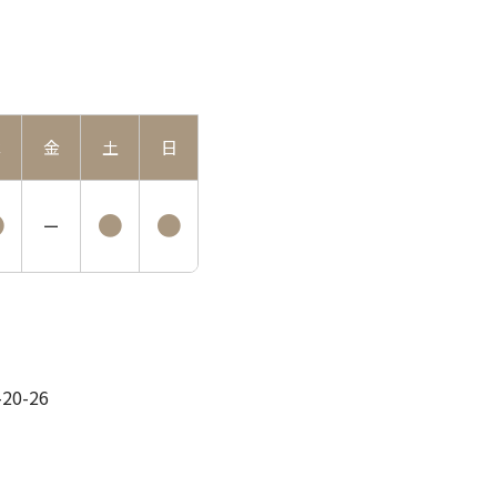
木
金
土
日
●
●
●
ー
0-26