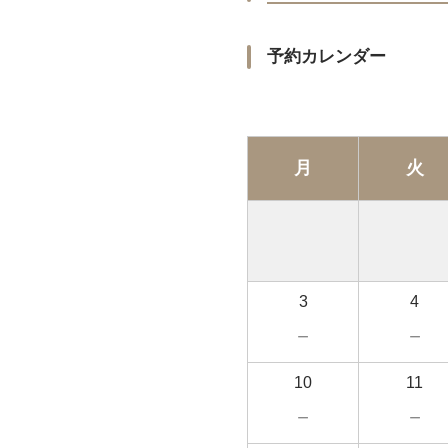
予約カレンダー
月
火
3
4
－
－
10
11
－
－