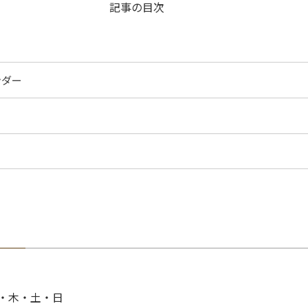
記事の目次
ンダー
・木・土・日