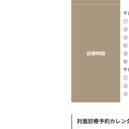
①
②
③
④
診察時間
⑤
①
対面診療予約カレン