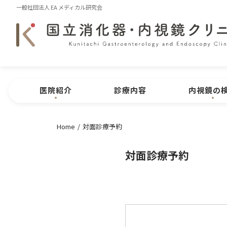
一般社団法人 EA メディカル研究会
医院紹介
診療内容
内視鏡の
Home
対面診療予約
医院紹介
医院概要
内視鏡
CLINIC MENU
対面診療予約
院長紹介
医院特長
問診表のダ