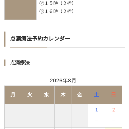
②１５時（２枠）
③１６時（２枠）
点滴療法予約カレンダー
点滴療法
2026年8月
月
火
水
木
金
土
日
1
2
－
－