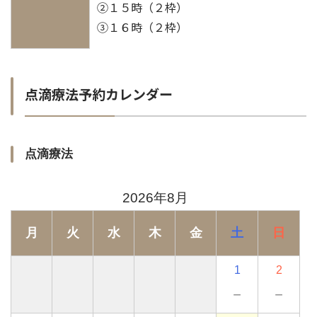
②１５時（２枠）
③１６時（２枠）
点滴療法予約カレンダー
点滴療法
2026年8月
月
火
水
木
金
土
日
1
2
－
－