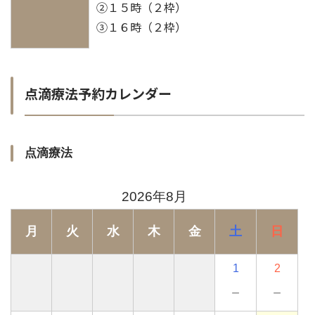
②１５時（２枠）
③１６時（２枠）
点滴療法予約カレンダー
点滴療法
2026年8月
月
火
水
木
金
土
日
1
2
－
－