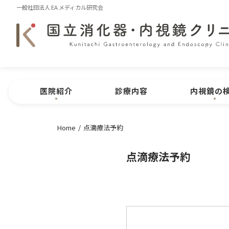
一般社団法人 EA メディカル研究会
医院紹介
診療内容
内視鏡の
Home
点滴療法予約
医院紹介
医院概要
内視鏡
CLINIC MENU
点滴療法予約
院長紹介
医院特長
問診表のダ