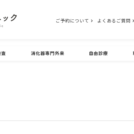
ご予約について
よくあるご質問
検査
消化器専門外来
自由診療
検査
初診の方
ご予約について
胃の内視鏡検査
大腸の
ENDOSCOPE
診療時間
よくあるご質問
アクセス
ウンロード