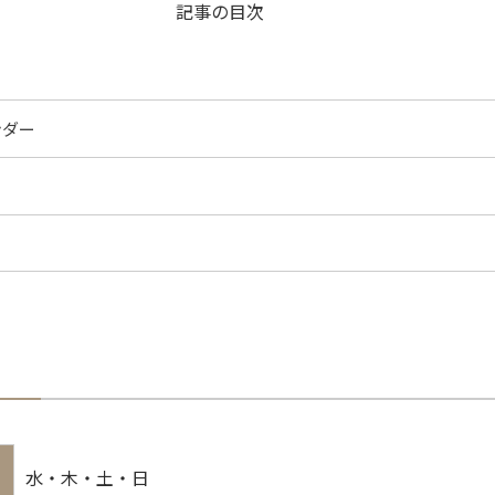
記事の目次
ンダー
水・木・土・日