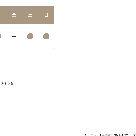
木
金
土
日
●
●
●
ー
0-26
国立駅南口を出て、