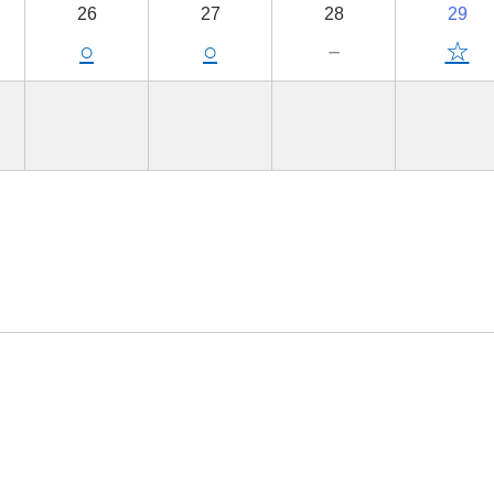
26
27
28
29
○
○
－
☆