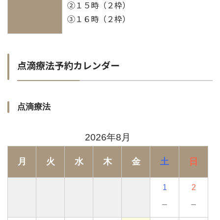
②１５時（２枠）
③１６時（２枠）
点滴療法予約カレンダー
点滴療法
2026年8月
月
火
水
木
金
土
日
1
2
－
－