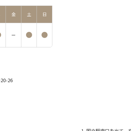
木
金
土
日
●
●
●
ー
0-26
国立駅南口を出て、