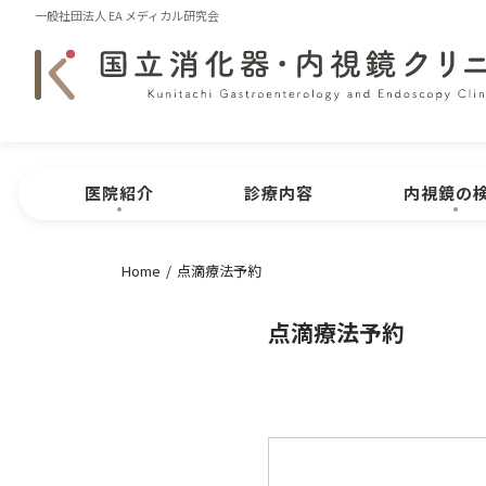
一般社団法人 EA メディカル研究会
医院紹介
診療内容
内視鏡の
Home
点滴療法予約
医院紹介
医院概要
内視鏡
CLINIC MENU
点滴療法予約
院長紹介
医院特長
問診表のダ