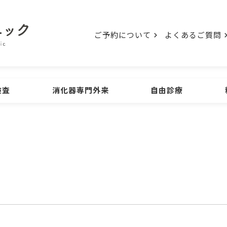
ご予約について
よくあるご質問
検査
消化器専門外来
自由診療
検査
初診の方
ご予約について
胃の内視鏡検査
大腸の
ENDOSCOPE
診療時間
よくあるご質問
アクセス
ウンロード