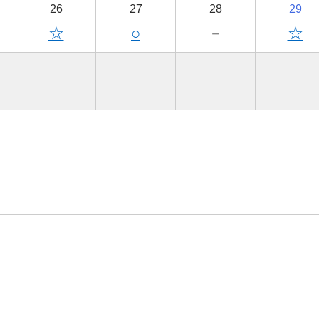
26
27
28
29
☆
○
－
☆