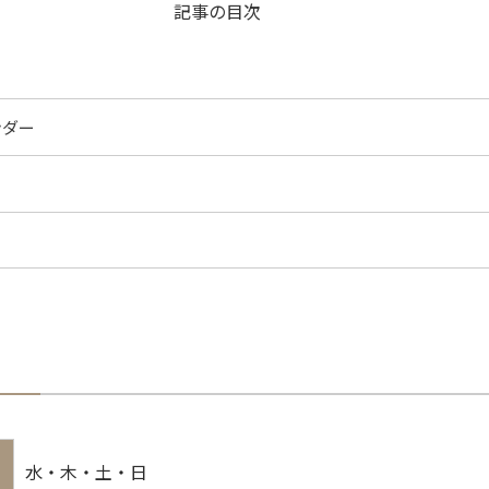
記事の目次
ンダー
水・木・土・日