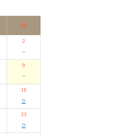
日
2
－
9
－
16
○
23
○