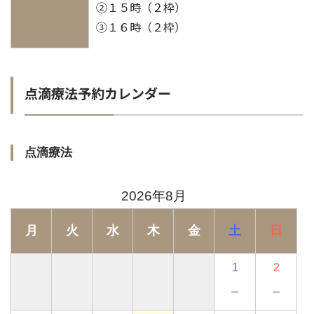
②１５時（２枠）
③１６時（２枠）
点滴療法予約カレンダー
点滴療法
2026年8月
月
火
水
木
金
土
日
1
2
－
－