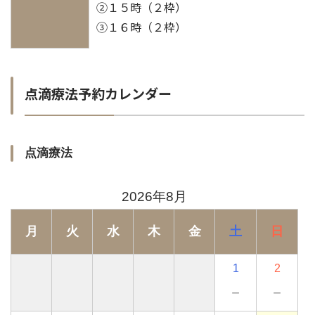
②１５時（２枠）
③１６時（２枠）
点滴療法予約カレンダー
点滴療法
2026年8月
月
火
水
木
金
土
日
1
2
－
－