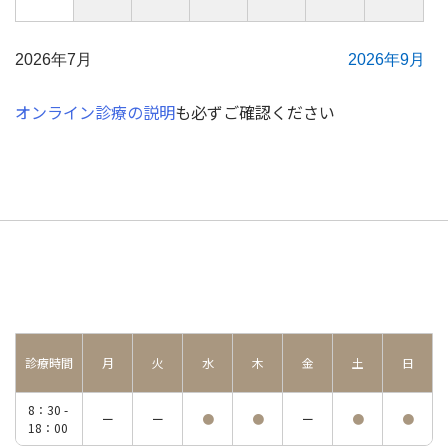
2026年7月
2026年9月
オンライン診療の説明
も必ずご確認ください
診療時間
月
火
水
木
金
土
日
8：30 -
ー
ー
●
●
ー
●
●
18：00