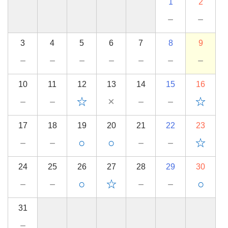
1
2
－
－
3
4
5
6
7
8
9
－
－
－
－
－
－
－
10
11
12
13
14
15
16
－
－
☆
×
－
－
☆
17
18
19
20
21
22
23
－
－
○
○
－
－
☆
24
25
26
27
28
29
30
－
－
○
☆
－
－
○
31
－