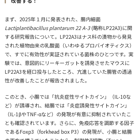
改善する！
まず、2025年１月に発表された、腸内細菌
Lactiplantibacillus plantarum 22 A-3
(略称LP22A3)に関
する研究報告について。LP22A3はナス科の漬物から発見
された植物由来の乳酸菌（いわゆるプロバイオティクス）
で、すでに有効性が実証されている菌株のひとつです。実
験では、意図的にリーキーガットを誘発させたマウスに
LP22A3を経口投与したところ、亢進していた腸管の透過
性が改善したことが報告されました。
このとき、小腸では「抗炎症性サイトカイン」（IL-10な
ど）が誘導され、結腸では「炎症誘発性サイトカイン」
（IL-1βやTNF-αなど）の発現が有意に抑制されていたこ
とも確認されています。さらに、免疫応答を調節する因子
であるFoxp3（forkhead box P3）の発現が、小腸と結腸