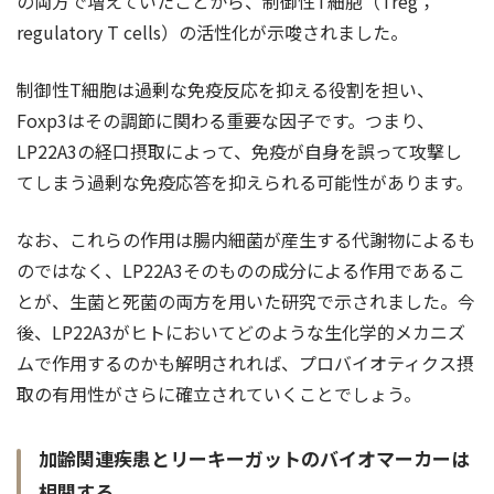
の両方で増えていたことから、制御性T細胞（Treg；
regulatory T cells）の活性化が示唆されました。
制御性T細胞は過剰な免疫反応を抑える役割を担い、
Foxp3はその調節に関わる重要な因子です。つまり、
LP22A3の経口摂取によって、免疫が自身を誤って攻撃し
てしまう過剰な免疫応答を抑えられる可能性があります。
なお、これらの作用は腸内細菌が産生する代謝物によるも
のではなく、LP22A3そのものの成分による作用であるこ
とが、生菌と死菌の両方を用いた研究で示されました。今
後、LP22A3がヒトにおいてどのような生化学的メカニズ
ムで作用するのかも解明されれば、プロバイオティクス摂
取の有用性がさらに確立されていくことでしょう。
加齢関連疾患とリーキーガットのバイオマーカーは
相関する