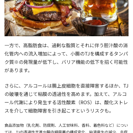
一方で、高脂肪食は、過剰な脂質とそれに伴う胆汁酸の消
化管内への流入増加によって、小腸のTJを構成するタンパ
ク質※の発現量が低下し、バリア機能の低下を招く可能性
があります。
さらに、アルコールは腸上皮細胞を直接障害するほか、TJ
の破壊を通じて粘膜の透過性を高めます。加えて、アルコ
ール代謝により発生する活性酸素（ROS）は、酸化ストレ
スを介して細胞障害を引き起こすというリスクも。
食品添加物（乳化剤、防腐剤、人工甘味料、香料、着色料など）につい
ては、TJの透過性亢進や腸内細菌叢の構成変化、粘液産生の減少、炎症