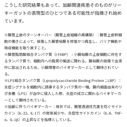
こうした研究結果もあって、加齢関連疾患そのものがリー
キーガットの表現型のひとつである可能性が指摘され始め
ています。
※腸管上皮のターンオーバー（腸管上皮組織の再構築）：腸管上皮幹細
胞の働きによって、損傷した腸管粘膜を修復かつ再生し、バリア機能や
吸収機能を取り戻すこと。
※腸管脂肪酸結合タンパク質（I-FABP）：小腸粘膜の上皮細胞に存在す
るタンパク質で、細胞内への脂質の輸送に関わる。腸粘膜の損傷で血液
中に放出されるため、小腸障害のバイオマーカーとして期待されてい
る。
※LPS結合タンパク質（Lipopolysaccharide Binding Protein；LBP）：
炎症シグナルを細胞内に誘導するタンパク質の一種。腸内細菌由来のリ
ポ多糖（LPS）が血中に侵入した際、炎症の成立に関わるバイオマーカ
ーとして期待されている。
※加齢に伴うバイオマーカー：現状では、腸管透過性亢進を防ぐサイト
カイン（IL-22、IL-17）の発現減少や、炎症性サイトカイン（IL-6、TNF-
α、IL-1β）の上昇などを指標としている。