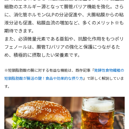
細胞のエネルギー源となって腸管バリア機能を強化。さら
に、消化管ホルモンGLPの分泌促進や、大腸粘膜からの粘
液分泌も促進、粘膜血流の増加など、多くのメリット※も
期待できます。
また、必須微量元素である亜鉛や、抗酸化作用をもつポリ
フェノールは、腸管TJバリアの強化と保護につながるた
め、積極的に摂取したい栄養素です。
※短鎖脂肪酸の腸に対する有益な機能は、既存記事『
発酵性食物繊維の
短鎖脂肪酸が腸活の鍵！食品や効果的な摂り方
』で詳しく解説していま
す。