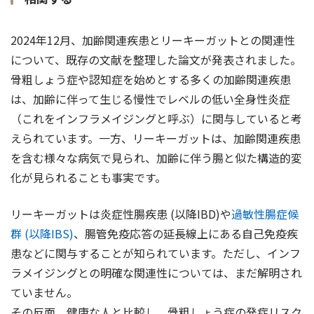
2024年12月、加齢関連疾患とリーキーガットとの関連性
について、既存の文献を整理した論文が発表されました。
骨粗しょう症や認知症を始めとする多くの加齢関連疾患
は、加齢に伴って生じる慢性でレベルの低い全身性炎症
（これをインフラメイジングと呼ぶ）に関与していると考
えられています。一方、リーキーガットは、加齢関連疾患
を含む様々な病気で見られ、加齢に伴う腸と似た構造的変
化が見られることも事実です。
リーキーガットは炎症性腸疾患 (以降IBD)や
過敏性腸症候
群 (以降IBS)
、腸管免疫応答の延長線上にある自己免疫疾
患などに関与することが知られています。ただし、インフ
ラメイジングとの明確な関連性については、まだ解明され
ていません。
その反面、健康な人と比較し、骨粗しょう症の発症リスク